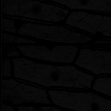
Se ha borrado el link 
rebundante teniendo al
de inicio. Al inicio de 
04/04/24: Liger
Se le ha hecho un peq
16/06/24: Camb
Tengo varias ideas pa
implementarlos sin ten
es inestable, estoy s
cagada todo lo demas,
mencione anteriorment
actualizarlo seria co
modo, a seguir invest
14/12/25: Inacti
Ya llevo mucho tiempo 
es que no tengo la mot
poder actualizar cons
existentes en este sit
que han sido observa
esto) se darán cuenta 
sección principal de e
embargo, siento que 