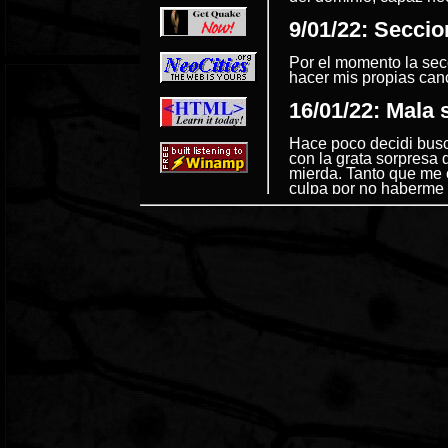
9/01/22: Secci
Por el momento la secc
hacer mis propias canc
16/01/22: Mala 
Hace poco decidi bus
con la grata sorpresa
mierda. Tanto que me c
culpa por no haberme 
por futuro me refiero
usuario
11/02/22: WebA
Acabo de darme cuenta
WayBack Machine
, a
tomado antes, pues a 
ha cambiado mucho.
14/02/22: Boto
Finalmente he podido 
las paginas web novent
chicos cool e incluso 
enlazado a un indice