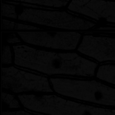
creo que eso ocurra.
24/02/22: Dafte
Hace un par de dias Da
de 1997, y eso me ale
gran interes al Daft 
infomacion que se pue
fotos. La transmision
Fresh, Revolution 909 
Discovery), no sin ant
usaron para cada canci
27/03/22: Blog
Pensaba actualizar est
etiquetas, formatos, a
me di cuenta que para
CSS con un nivel mas
de que corro el riesgo
dejar esta seccion ide
terminar. Pero es func
de otras personas que
la funcion del CTRL+F
el
blog de NeoNaut
, 
de una sola pagina
.
31/07/22: Notic