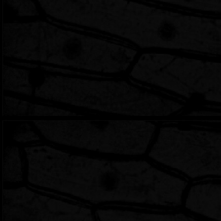
considerablemente (o 
siento a escribir un n
realmente no tengo na
la inactividad. Cuando
pueda aplicar en esta 